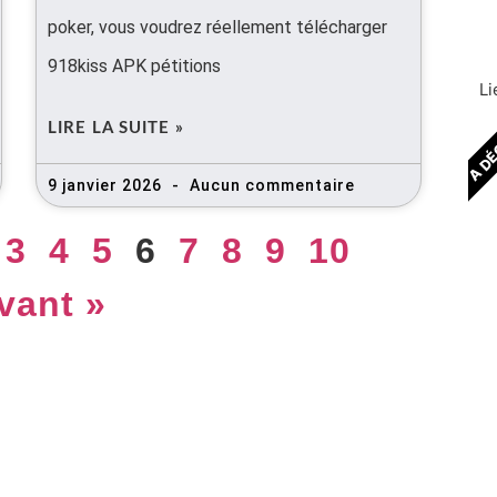
poker, vous voudrez réellement télécharger
918kiss APK pétitions
Li
A DÉ
LIRE LA SUITE »
9 janvier 2026
Aucun commentaire
3
4
5
6
7
8
9
10
vant »