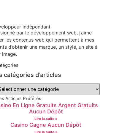
eloppeur indépendant
sionné par le développement web, j’aime
er les contenus web qui permettent à mes
ents d’obtenir une marque, un style, un site à
r image.
tégories
s catégories d’articles
s Articles Préférés
sino En Ligne Gratuits Argent Gratuits
Aucun Dépôt
Lire la suite »
Casino Gagne Aucun Dépôt
Lire la suite »