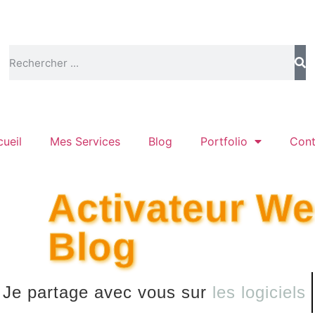
ueil
Mes Services
Blog
Portfolio
Cont
Activateur W
Blog
Je partage avec vous sur
les logiciels