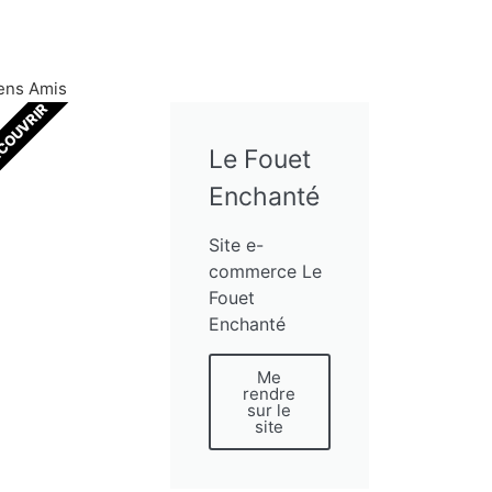
ens Amis
COUVRIR
Le Fouet
Enchanté
Site e-
commerce Le
Fouet
Enchanté
Me
rendre
sur le
site