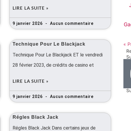
LIRE LA SUITE »
9 janvier 2026
Aucun commentaire
Ga
« P
Technique Pour Le Blackjack
Re
Technique Pour Le Blackjack ET le vendredi
S
28 février 2023, de crédits de casino et
LIRE LA SUITE »
S
9 janvier 2026
Aucun commentaire
Régles Black Jack
Régles Black Jack Dans certains jeux de