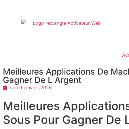
Acc
Meilleures Applications De Mac
Gagner De L Argent
ven 9 janvier, 2026
Meilleures Applicatio
Sous Pour Gagner De 